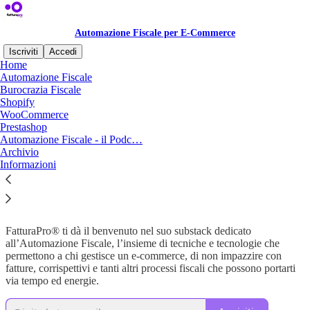
Automazione Fiscale per E-Commerce
Iscriviti
Accedi
Home
Automazione Fiscale
Hai un e-commerce o stai
Burocrazia Fiscale
Shopify
pensando di aprirlo? Scopri
WooCommerce
Prestashop
come eliminare la burocrazia
Automazione Fiscale - il Podc…
Archivio
Informazioni
fiscale dalla tua attività online!
FatturaPro® ti dà il benvenuto nel suo substack dedicato
all’Automazione Fiscale, l’insieme di tecniche e tecnologie che
permettono a chi gestisce un e-commerce, di non impazzire con
fatture, corrispettivi e tanti altri processi fiscali che possono portarti
via tempo ed energie.