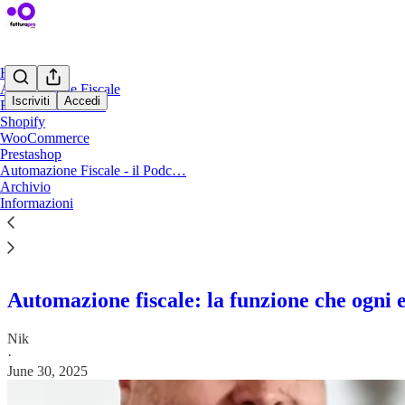
Home
Automazione Fiscale
Iscriviti
Accedi
Burocrazia Fiscale
Shopify
WooCommerce
Sitemap
Prestashop
Automazione Fiscale - il Podc…
Archivio
Informazioni
Qui trovi l’elenco di tutti i post di FatturaPro su Substack
Automazione fiscale: la funzione che ogni 
Nik
·
June 30, 2025