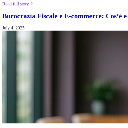
Read full story
Burocrazia Fiscale e E-commerce: Cos’è e 
July 4, 2025